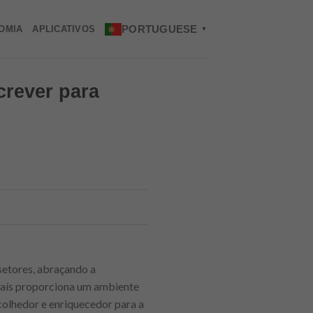
PORTUGUESE
OMIA
APLICATIVOS
▼
crever para
setores, abraçando a
país proporciona um ambiente
colhedor e enriquecedor para a