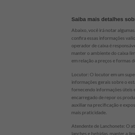
Saiba mais detalhes sob
Abaixo, você irá notar alguma
confira essas informações vali
operador de caixa é responsável
manter o ambiente do caixa li
em relação a preços e formas 
Locutor: O locutor em um supe
informações gerais sobre o est
fornecendo informações úteis 
encarregado de repor os produt
auxiliar na precificação e exp
mais praticidade.
Atendente de Lanchonete: O at
lanches e bebidas, manter a li