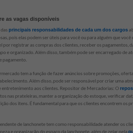
re as vagas disponíveis
s das
ab
principais responsabilidades de cada um dos cargos
osas, pois elas podem ser úteis para você ou para alguém que você
 por registrar as compras dos clientes, receber os pagamentos, dar
mpo e organizado. Além disso, também pode ser encarregado de ate
de pagamento.
rmercado tem a função de fazer anúncios sobre promoções, ofertas
abelecimento. Além disso, pode ser responsável por criar uma at
e entretenimento aos clientes. Repositor de Mercadorias: O
repos
os nas prateleiras, manter a organização do estoque, verificar da
osição dos itens. É fundamental para que os clientes encontrem os
endente de lanchonete tem como responsabilidade atender os clien
mpeza e organização do espaço da lanchonete, além de zelar pela
q