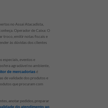
ertos no Assaí Atacadista,
 conheça. Operador de Caixa: O
 troco, emitir notas fiscais e
nder às dúvidas dos clientes
 especiais, eventos e
mosfera agradável no ambiente,
é
itor de mercadorias
tas de validade dos produtos e
 produtos que procuram com
tes, anotar pedidos, preparar
ualidade do atendimento ao