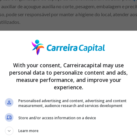
O auxiliar de açougue auxilia no corte, pesagem, embalagem e prec
, pode ser responsável por manter a higiene do local, atender aos 
tilizados.
Anuncio
With your consent, Carreiracapital may use
personal data to personalize content and ads,
measure performance, and improve your
experience.
: amplie seu currículo profissional em 2024!
Personalised advertising and content, advertising and content
measurement, audience research and services development
uistar seu lugar no mercado de trabalho e decolar sua carre
Store and/or access information on a device
alho: O
tem como responsabi
técnico de segurança do trabalho
ando riscos, propondo medidas preventivas, realizando treinament
Learn more
normas de segurança e investigando eventuais acidentes ou incid