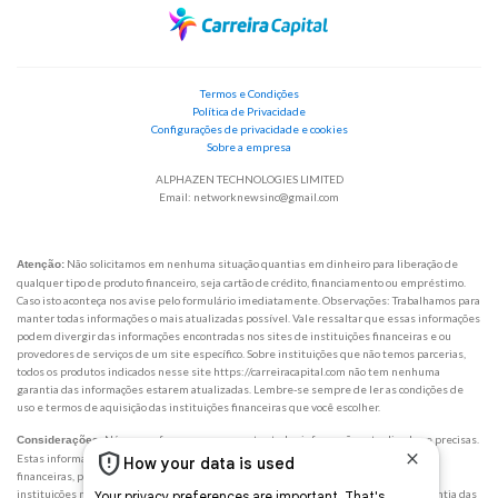
Termos e Condições
Política de Privacidade
Configurações de privacidade e cookies
Sobre a empresa
ALPHAZEN TECHNOLOGIES LIMITED
Email:
networknewsinc@gmail.com
Não solicitamos em nenhuma situação quantias em dinheiro para liberação de
Atenção:
qualquer tipo de produto financeiro, seja cartão de crédito, financiamento ou empréstimo.
Caso isto aconteça nos avise pelo formulário imediatamente. Observações: Trabalhamos para
manter todas informações o mais atualizadas possível. Vale ressaltar que essas informações
podem divergir das informações encontradas nos sites de instituições financeiras e ou
provedores de serviços de um site específico. Sobre instituições que não temos parcerias,
todos os produtos indicados nesse site https://carreiracapital.com não tem nenhuma
garantia das informações estarem atualizadas. Lembre-se sempre de ler as condições de
uso e termos de aquisição das instituições financeiras que você escolher.
Nós nos esforçamos para manter todas informações atualizadas e precisas.
Considerações:
Estas informações podem ser diferentes do que você vê nos sites de instituições
financeiras, provedores de serviços ou um site de produtos específicos. Em caso de
instituições não parceiras, todos os produtos financeiros são apresentados sem garantia das