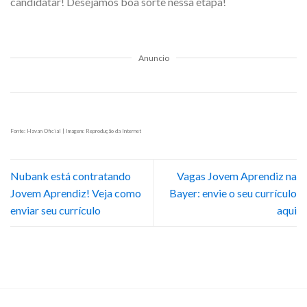
candidatar! Desejamos boa sorte nessa etapa!
Anuncio
Fonte: Havan Oficial | Imagem: Reprodução da Internet
Nubank está contratando
Vagas Jovem Aprendiz na
Jovem Aprendiz! Veja como
Bayer: envie o seu currículo
enviar seu currículo
aqui