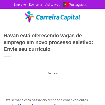
Skip
Portuguese
Emprego
Economia
Aplicativos
▼
to
content
Havan está oferecendo vagas de
emprego em novo processo seletivo:
Envie seu currículo
Anuncio
Esta semana está passando recheada com excelentes