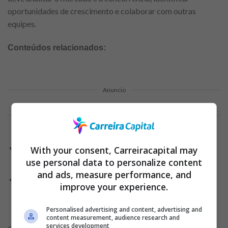
oportunidades de crescimento e colaborar com outras
equipes.
Conteúdos relacionados:
Anuncio
Oportunidades de emprego: amplie seu currículo
With your consent, Carreiracapital may
use personal data to personalize content
profissional em 2024!
and ads, measure performance, and
Dicas valiosas para conquistar seu lugar no
improve your experience.
mercado de trabalho e decolar sua carreira
profissional
Personalised advertising and content, advertising and
content measurement, audience research and
services development