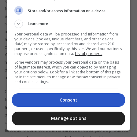
O
desempenha um papel
Atendente de Cafeteria
fundamental no atendimento ao cliente, desenvolvendo uma
Store and/or access information on a device
experiência agradável e eficiente. Suas principais
responsabilidades incluem o preparo e a venda de bebidas e
Learn more
alimentos, a manutenção da limpeza e organização do
Your personal data will be processed and information from
ambiente da cafeteria, o atendimento gentil e ágil aos
your device (cookies, unique identifiers, and other device
data) may be stored by, accessed by and shared with 210
clientes, e a reposição de produtos nas vitrines e prateleiras.
partners, or used specifically by this site. We and our partners
may use precise geolocation data.
List of partners.
Além disso, este profissional deve estar atento às
necessidades dos clientes, oferecendo um serviço
Some vendors may process your personal data on the basis
of legitimate interest, which you can object to by managing
personalizado e de alta qualidade, e seguindo os padrões de
your options below. Look for a link at the bottom of this page
or in the site menu to manage or withdraw consent in privacy
higiene e segurança alimentar.
and cookie settings.
O
é essencial para o
Operador de Loja (Depósito)
funcionamento do depósito, eles armazenam de forma
Consent
adequada os produtos e repõem nas prateleiras. Suas
principais responsabilidades incluem a recepção e
Manage options
conferência de mercadorias, a organização e manutenção do
estoque, o controle de inventário, e a reposição de produtos