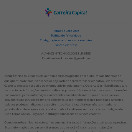
Termos e Condições
Política de Privacidade
Configurações de privacidade e cookies
Sobre a empresa
ALPHAZEN TECHNOLOGIES LIMITED
Email:
networknewsinc@gmail.com
Não solicitamos em nenhuma situação quantias em dinheiro para liberação de
Atenção:
qualquer tipo de produto financeiro, seja cartão de crédito, financiamento ou empréstimo.
Caso isto aconteça nos avise pelo formulário imediatamente. Observações: Trabalhamos para
manter todas informações o mais atualizadas possível. Vale ressaltar que essas informações
podem divergir das informações encontradas nos sites de instituições financeiras e ou
provedores de serviços de um site específico. Sobre instituições que não temos parcerias,
todos os produtos indicados nesse site https://carreiracapital.com não tem nenhuma
garantia das informações estarem atualizadas. Lembre-se sempre de ler as condições de
uso e termos de aquisição das instituições financeiras que você escolher.
Nós nos esforçamos para manter todas informações atualizadas e precisas.
Considerações:
Estas informações podem ser diferentes do que você vê nos sites de instituições