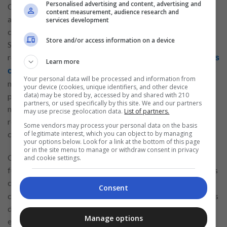
Personalised advertising and content, advertising and
O Assaí Atacadista está com diversas vagas de emprego
content measurement, audience research and
abertas, oferecendo oportunidades em diferentes áreas e
services development
cargos. Uma das posições disponíveis é para Técnico em
Store and/or access information on a device
Segurança do Trabalho. Nesse papel, o profissional será
responsável por proporcionar diretamente a
segurança dos
Learn more
, implementando
colaboradores no ambiente de trabalho
Your personal data will be processed and information from
medidas preventivas e realizando inspeções para identificar
your device (cookies, unique identifiers, and other device
data) may be stored by, accessed by and shared with 210
possíveis riscos, além de promover treinamentos sobre
partners, or used specifically by this site. We and our partners
normas de segurança. Esse é um papel de muita
may use precise geolocation data.
List of partners.
responsabilidade e quem ocupar esse cargo precisa ter um
Some vendors may process your personal data on the basis
of legitimate interest, which you can object to by managing
curso técnico completo na área.
your options below. Look for a link at the bottom of this page
or in the site menu to manage or withdraw consent in privacy
Outra oportunidade é para Executivo de Vendas. Nessa
and cookie settings.
função, o colaborador será encarregado de prospectar novos
clientes,
, negociar
elaborar estratégias de vendas
Consent
contratos e acompanhar o pós-venda. O Executivo de Vendas
desempenha um papel fundamental no crescimento e na
Manage options
expansão dos negócios do Assaí Atacadista. Além disso, há