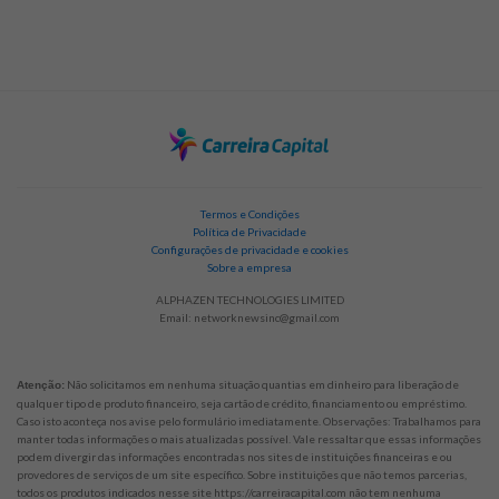
Termos e Condições
Política de Privacidade
Configurações de privacidade e cookies
Sobre a empresa
ALPHAZEN TECHNOLOGIES LIMITED
Email:
networknewsinc@gmail.com
Não solicitamos em nenhuma situação quantias em dinheiro para liberação de
Atenção:
qualquer tipo de produto financeiro, seja cartão de crédito, financiamento ou empréstimo.
Caso isto aconteça nos avise pelo formulário imediatamente. Observações: Trabalhamos para
manter todas informações o mais atualizadas possível. Vale ressaltar que essas informações
podem divergir das informações encontradas nos sites de instituições financeiras e ou
provedores de serviços de um site específico. Sobre instituições que não temos parcerias,
todos os produtos indicados nesse site https://carreiracapital.com não tem nenhuma