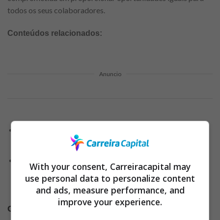
todos os seus colaboradores.
Conteúdos relacionados:
Anuncio
Oportunidades de emprego: amplie seu currículo
profissional em 2024!
Dicas valiosas para conquistar seu lugar no
With your consent, Carreiracapital may
mercado de trabalho e decolar sua carreira
use personal data to personalize content
profissional
and ads, measure performance, and
improve your experience.
Conheça algumas vagas que estão abertas