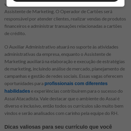
vagas para Operador de Cartões, Auxiliar Administrativo e
Assistente de Marketing. O Operador de Cartões será
responsável por atender clientes, realizar vendas de produtos
financeiros e administrar transações relacionadas a cartões
de crédito.
O Auxiliar Administrativo atuará no suporte às atividades
administrativas da empresa, enquanto o Assistente de
Marketing auxiliará na elaboração e execução de estratégias
de marketing, incluindo análise de mercado, planejamento de
campanhas e gestão de redes sociais. Essas vagas oferecem
oportunidades para
profissionais com diferentes
e experiências contribuírem para o sucesso do
habilidades
Assaí Atacadista. Vale destacar que o ambiente do Assaí é
diverso e inclusivo, então todos os currículos são muito bem
vindos e serão analisados com carinho pela equipe do RH.
Dicas valiosas para seu currículo que você