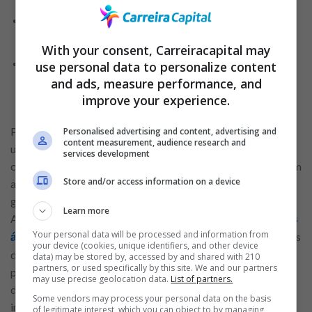
Oportunidades de emprego: amplie seu currículo
profissional em 2024!
With your consent, Carreiracapital may
Dicas valiosas para conquistar seu lugar no
use personal data to personalize content
and ads, measure performance, and
mercado de trabalho e decolar sua carreira
improve your experience.
profissional
Para os candidatos interessados em trabalhar em uma das
Personalised advertising and content, advertising and
content measurement, audience research and
unidades do Atacadão, podem esperar uma empresa sólida,
services development
com uma cultura organizacional focada no compromisso com
Store and/or access information on a device
a excelência e a satisfação do cliente. Como uma empresa
grande e referência no mercado de trabalho atacadista, o
Learn more
Atacadão oferece oportunidades de
emprego em diversas
Your personal data will be processed and information from
, desde operacionais até cargos
áreas e níveis hierárquicos
your device (cookies, unique identifiers, and other device
de liderança e especializados. Além disso, os colaboradores
data) may be stored by, accessed by and shared with 210
partners, or used specifically by this site. We and our partners
podem esperar um ambiente de trabalho dinâmico e
may use precise geolocation data.
List of partners.
desafiador, onde são valorizados o trabalho em equipe, a
Some vendors may process your personal data on the basis
iniciativa e o comprometimento com os resultados.
of legitimate interest, which you can object to by managing