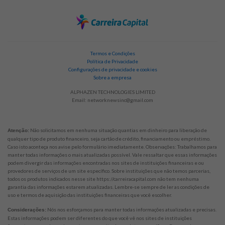
Termos e Condições
Política de Privacidade
Configurações de privacidade e cookies
Sobre a empresa
ALPHAZEN TECHNOLOGIES LIMITED
Email:
networknewsinc@gmail.com
Não solicitamos em nenhuma situação quantias em dinheiro para liberação de
Atenção:
qualquer tipo de produto financeiro, seja cartão de crédito, financiamento ou empréstimo.
Caso isto aconteça nos avise pelo formulário imediatamente. Observações: Trabalhamos para
manter todas informações o mais atualizadas possível. Vale ressaltar que essas informações
podem divergir das informações encontradas nos sites de instituições financeiras e ou
provedores de serviços de um site específico. Sobre instituições que não temos parcerias,
todos os produtos indicados nesse site https://carreiracapital.com não tem nenhuma
garantia das informações estarem atualizadas. Lembre-se sempre de ler as condições de
uso e termos de aquisição das instituições financeiras que você escolher.
Nós nos esforçamos para manter todas informações atualizadas e precisas.
Considerações:
Estas informações podem ser diferentes do que você vê nos sites de instituições