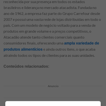
reconhecida por sua presença em todos os estados
brasileiros e liderança no mercado atacadista. Fundada no
ano de 1962, a empresa faz parte do Grupo Carrefour desde
2007 e possui uma vasta rede de lojas distribuídas em todo o
país. Com um modelo de negócio voltado para a venda de
produtos em grande volume e a preços competitivos, o
Atacadão atende tanto clientes comerciais quanto
consumidores finais, oferecendo uma
ampla variedade de
e ainda outros itens, o que acaba
produtos alimentícios
atraindo todos os tipos de clientes para as suas unidades.
Conteúdos relacionados:
Anuncio