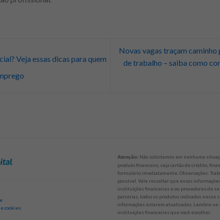
Novas vagas traçam caminho 
cial? Veja essas dicas para quem
de trabalho – saiba como con
emprego
Não solicitamos em nenhuma situaçã
Atenção:
produto financeiro, seja cartão de crédito, fi
formulário imediatamente. Observações: Trab
possível. Vale ressaltar que essas informaçõ
instituições financeiras e ou provedores de se
parcerias, todos os produtos indicados nesse 
de
informações estarem atualizadas. Lembre-se s
 e cookies
instituições financeiras que você escolher.