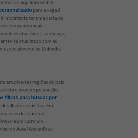
strar um equilíbrio entre
para a vaga é
 personalizado
 é importante ter uma carta de
orma clara como suas
 entrevistas, exibir confiança,
Manter-se atualizado com as
e, especialmente no LinkedIn,
ta em diversas regiões do país
acadista e procure pela seção
 os filtros para buscar por
s detalhes e requisitos. Em
formações de contato e
 Prepare um currículo
lhar no Assaí Atacadista.