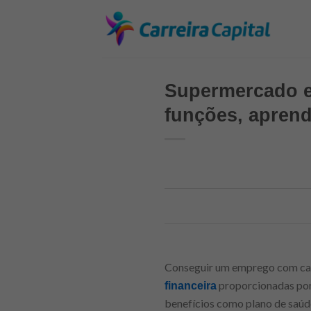
Skip
to
content
Supermercado e
funções, aprend
Conseguir um emprego com carte
proporcionadas por
financeira
benefícios como plano de saúde