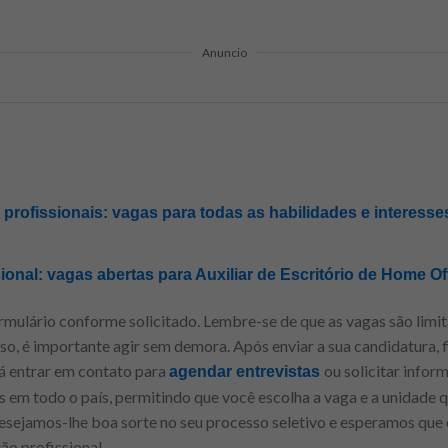
Anuncio
rofissionais: vagas para todas as habilidades e interesses
sional: vagas abertas para Auxiliar de Escritório de Home Off
mulário conforme solicitado. Lembre-se de que as vagas são limit
sso, é importante agir sem demora. Após enviar a sua candidatura, f
rá entrar em contato para
ou solicitar infor
agendar entrevistas
as em todo o país, permitindo que você escolha a vaga e a unidade
Desejamos-lhe boa sorte no seu processo seletivo e esperamos qu
ão profissional.