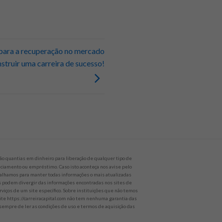
para a recuperação no mercado
struir uma carreira de sucesso!
o quantias em dinheiro para liberação de qualquer tipo de
nanciamento ou empréstimo. Caso isto aconteça nos avise pelo
alhamos para manter todas informações o mais atualizadas
es podem divergir das informações encontradas nos sites de
rviços de um site específico. Sobre instituições que não temos
site https://carreiracapital.com não tem nenhuma garantia das
empre de ler as condições de uso e termos de aquisição das