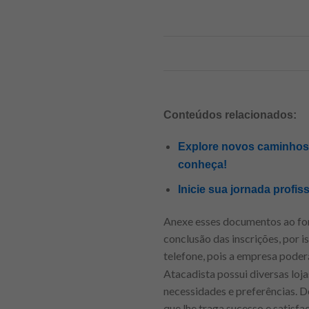
Conteúdos relacionados:
Explore novos caminhos p
conheça!
Inicie sua jornada profis
Anexe esses documentos ao for
conclusão das inscrições, por i
telefone, pois a empresa pode
Atacadista possui diversas loj
necessidades e preferências. 
que lhe traga sucesso e satisfaç