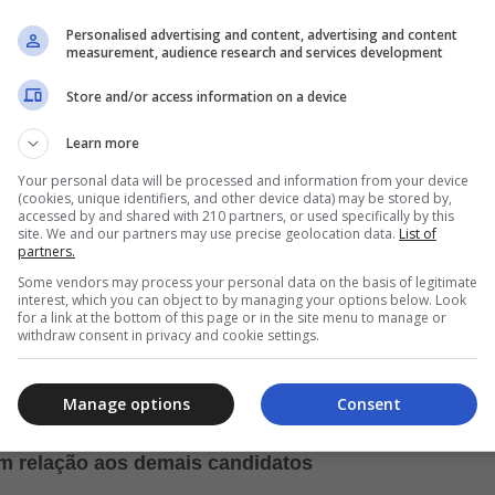
uns benefícios bem interessantes, entre eles estão a Assistência 
Personalised advertising and content, advertising and content
. Cartão Cesta Básica, que contribui para a alimentação
a a saúde
measurement, audience research and services development
. A empresa valoriza a família, oferecendo Extensão da Licença Ma
Assaí proporciona Vale Transporte e parcerias com academias co
Store and/or access information on a device
ades físicas. O Plano de Carreira do Assaí é outro destaque, propo
Learn more
profissional dentro da empresa. E isso é apenas o começo, pois o 
 seus colaboradores.
Your personal data will be processed and information from your device
(cookies, unique identifiers, and other device data) may be stored by,
accessed by and shared with 210 partners, or used specifically by this
go a todo vapor!
site. We and our partners may use precise geolocation data.
List of
partners.
versas vagas abertas, oferecendo oportunidades para diferentes pe
Some vendors may process your personal data on the basis of legitimate
perador de Caixa, Operador de Empilhadeira, Repositor, Açougueir
interest, which you can object to by managing your options below. Look
for a link at the bottom of this page or in the site menu to manage or
de Manutenção e outros. Estas vagas abrangem uma variedade de 
withdraw consent in privacy and cookie settings.
do que candidatos com diferentes habilidades e experiências enco
cê busca um ambiente repleto de oportunidades de crescimento, o
Manage options
Consent
vimento profissional.
m relação aos demais candidatos