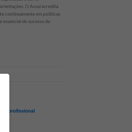
orientações. O Assaí acredita
este continuamente em políticas
 e essencial do sucesso da
ira profissional