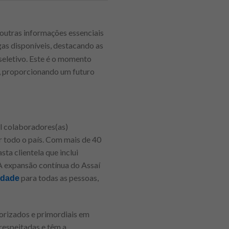
 outras informações essenciais
gas disponíveis, destacando as
 seletivo. Este é o momento
a, proporcionando um futuro
il colaboradores(as)
or todo o país. Com mais de 40
ta clientela que inclui
A expansão contínua do Assaí
para todas as pessoas,
idade
lorizados e primordiais em
respeitadas e têm a