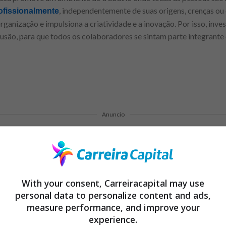
, independentemente de suas origens, crenças ou 
ofissionalmente
rganização e impulsiona a criatividade e a inovação. Por isso, inv
lusão, para que todos os colaboradores se sintam parte integrante
Anuncio
: amplie seu currículo profissional em 2024!
With your consent, Carreiracapital may use
uistar seu lugar no mercado de trabalho e decolar sua carre
personal data to personalize content and ads,
measure performance, and improve your
que os funcionários amam receber mensalmente
experience.