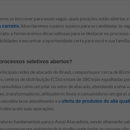
omo se inscrever para essas vagas, quais posições estão abertas e
. Abordaremos o passo a passo para se candidatar às va
 carreira
ntrato, e forneceremos dicas valiosas para se destacar no processo
ibilidades e encontrar a oportunidade certa para você e sua famíli
processos seletivos abertos?
rincipais redes de atacado do Brasil, composta por cerca de 80 m
os, centros de distribuição (CDs) e mais de 280 lojas espalhadas p
 consolidou como um pilar no setor de atacado, atendendo a uma vas
, transformadores, utilizadores finais e consumidores em geral. 
 excelência no atendimento e a
oferta de produtos de alta qual
iciência em suas operações.
 valores fundamentais para o Assaí Atacadista, sendo altamente va
resa promove um ambiente de trabalho onde todas as pessoas são 