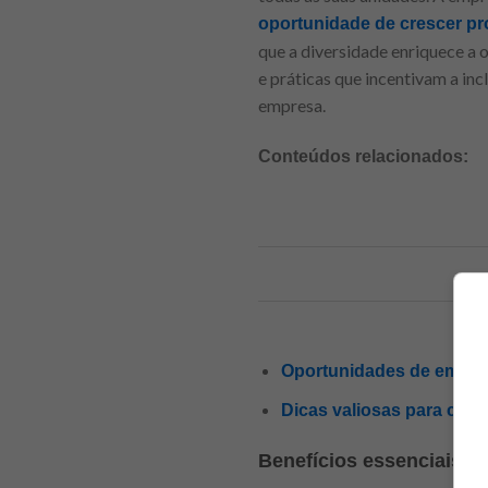
oportunidade de crescer pr
que a diversidade enriquece a o
e práticas que incentivam a inc
empresa.
Conteúdos relacionados:
Oportunidades de emprego
Dicas valiosas para conq
Benefícios essenciais 