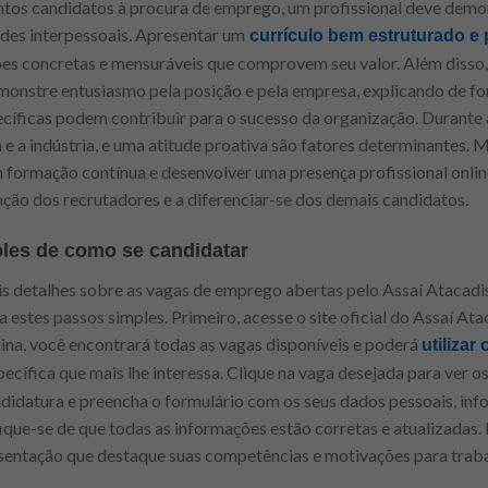
ntos candidatos à procura de emprego, um profissional deve demon
des interpessoais. Apresentar um
currículo bem estruturado e
ões concretas e mensuráveis que comprovem seu valor. Além disso,
monstre entusiasmo pela posição e pela empresa, explicando de f
cíficas podem contribuir para o sucesso da organização. Durante as
 a indústria, e uma atitude proativa são fatores determinantes. 
em formação contínua e desenvolver uma presença profissional onlin
ção dos recrutadores e a diferenciar-se dos demais candidatos.
les de como se candidatar
 detalhes sobre as vagas de emprego abertas pelo Assaí Atacadis
a estes passos simples. Primeiro, acesse o site oficial do Assaí At
ina, você encontrará todas as vagas disponíveis e poderá
utilizar
pecífica que mais lhe interessa. Clique na vaga desejada para ver o
ndidatura e preencha o formulário com os seus dados pessoais, in
fique-se de que todas as informações estão corretas e atualizadas.
esentação que destaque suas competências e motivações para traba