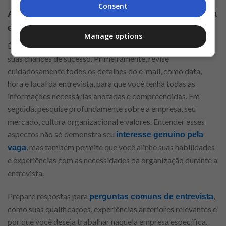
Consent
Após receber a confirmação da empresa de uma
entrevista, o quê fazer?
Manage options
É essencial iniciar uma preparação detalhada para aumentar
suas chances de sucesso. Primeiramente, revise
cuidadosamente todos os detalhes do e-mail, como data,
hora e local da entrevista, para que você tenha todas as
informações necessárias anotadas e compreendidas. Em
seguida, pesquise profundamente sobre a empresa, seu
mercado, cultura organizacional e valores. Entender esses
aspectos não só demonstra seu
interesse genuíno pela
, mas também permite que você alinhe suas habilidades
vaga
e experiências com as necessidades da organização durante a
entrevista.
Prepare respostas para
,
perguntas comuns de entrevista
como suas qualificações, experiências anteriores relevantes e
por que você deseja trabalhar naquela empresa específica.