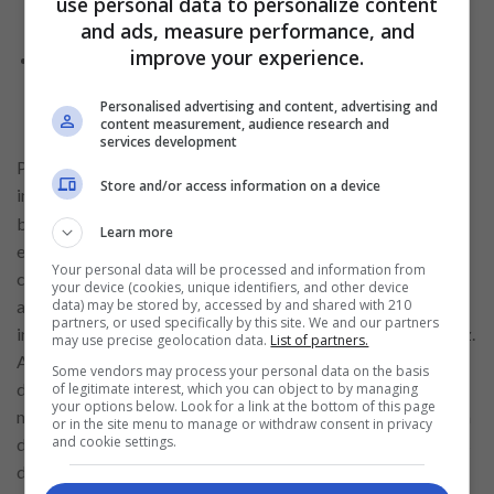
use personal data to personalize content
profissional em 2024!
and ads, measure performance, and
improve your experience.
Dicas valiosas para conquistar seu lugar no
mercado de trabalho e decolar sua carreira
Personalised advertising and content, advertising and
profissional
content measurement, audience research and
services development
Para o cargo de cartazista, os requisitos frequentemente
Store and/or access information on a device
incluem
, conhecimento
habilidades em design gráfico
básico de marketing e habilidades técnicas para operar
Learn more
equipamentos de impressão e montagem de cartazes. O
Your personal data will be processed and information from
cartazista é responsável por criar e instalar displays visuais
your device (cookies, unique identifiers, and other device
data) may be stored by, accessed by and shared with 210
atraentes nas lojas, comunicando ofertas, promoções e
partners, or used specifically by this site. We and our partners
informações relevantes aos clientes de maneira clara e eficaz.
may use precise geolocation data.
List of partners.
Além de ser criativo e ter atenção aos detalhes, o cartazista
Some vendors may process your personal data on the basis
deve trabalhar de forma colaborativa com a equipe de
of legitimate interest, which you can object to by managing
your options below. Look for a link at the bottom of this page
marketing e merchandising para proporcionar a consistência
or in the site menu to manage or withdraw consent in privacy
and cookie settings.
da marca e maximizar o impacto visual nas operações diárias
do Atacadão.