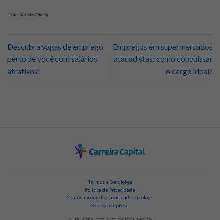
Fonte: Atacadão Oficial
Descubra vagas de emprego
Empregos em supermercados
perto de você com salários
atacadistas: como conquistar
atrativos!
o cargo ideal?
Termos e Condições
Política de Privacidade
Configurações de privacidade e cookies
Sobre a empresa
ALPHAZEN TECHNOLOGIES LIMITED