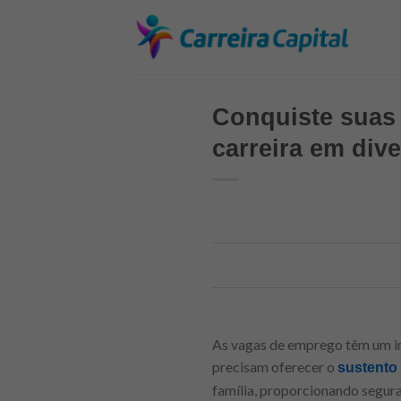
Skip
to
content
Conquiste suas
carreira em div
As vagas de emprego têm um imp
precisam oferecer o
sustento 
família, proporcionando segura