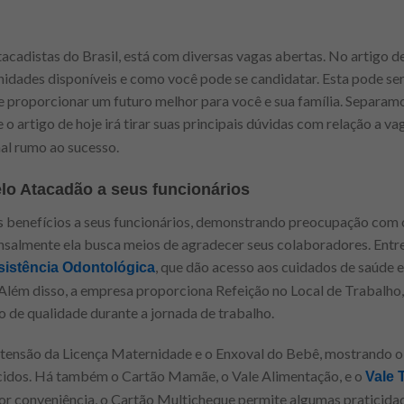
cadistas do Brasil, está com diversas vagas abertas. No artigo de
nidades disponíveis e como você pode se candidatar. Esta pode se
 proporcionar um futuro melhor para você e sua família. Separamo
 o artigo de hoje irá tirar suas principais dúvidas com relação a va
nal rumo ao sucesso.
elo Atacadão a seus funcionários
 benefícios a seus funcionários, demonstrando preocupação com o
ensalmente ela busca meios de agradecer seus colaboradores. Entre
, que dão acesso aos cuidados de saúde e
sistência Odontológica
 Além disso, a empresa proporciona Refeição no Local de Trabalho,
o de qualidade durante a jornada de trabalho.
Extensão da Licença Maternidade e o Enxoval do Bebê, mostrando
cidos. Há também o Cartão Mamãe, o Vale Alimentação, e o
Vale 
ior conveniência, o Cartão Multicheque permite algumas praticid