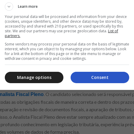
mais recente. Para cada posição, mencione suas
principais respo
Learn more
 formação acadêmica e quaisquer cursos complementares ou certifi
Your personal data will be processed and information from your device
mento para corrigir erros gramaticais e de formatação.
(cookies, unique identifiers, and other device data) may be stored by,
accessed by and shared with 210 partners, or used specifically by this
site. We and our partners may use precise geolocation data.
List of
as no Atacadão, veja!
partners.
, e entre elas destaca-se a de Assistente de Comp
s vagas abertas
Some vendors may process your personal data on the basis of legitimate
interest, which you can object to by managing your options below. Look
or apoiar o processo de aquisição de produtos, o que inclui desde
for a link at the bottom of this page or in the site menu to manage or
os de entrega. Além disso, é importante sempre abastecer os esto
withdraw consent in privacy and cookie settings.
. O Assistente de Compras deve também acompanhar o desempenho 
lver quaisquer problemas que possam surgir. Para desempenhar be
Manage options
Consent
pacidade de organização e atenção meticulosa aos detalhes.
. O candidato selecionado será responsável po
nalista Fiscal Pleno
todas as obrigações fiscais de maneira correta e dentro dos prazo
eparação e revisão de documentos fiscais, a apuração de tributos, 
isso, o Analista Fiscal Pleno deve estar sempre atualizado com as 
m profundo conhecimento em legislação tributária, experiência prév
des volumes de dados de forma precisa.