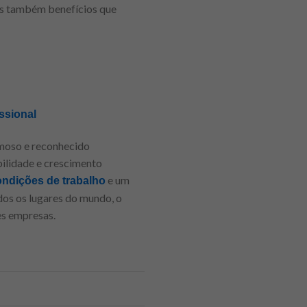
as também benefícios que
ssional
moso e reconhecido
ilidade e crescimento
e um
ndições de trabalho
dos os lugares do mundo, o
es empresas.