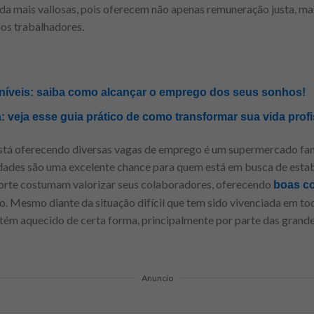
da mais valiosas, pois oferecem não apenas remuneração justa, m
dos trabalhadores.
íveis: saiba como alcançar o emprego dos seus sonhos!
: veja esse guia prático de como transformar sua vida profi
tá oferecendo diversas vagas de emprego é um supermercado fa
dades são uma excelente chance para quem está em busca de estab
porte costumam valorizar seus colaboradores, oferecendo
boas co
. Mesmo diante da situação difícil que tem sido vivenciada em to
ntém aquecido de certa forma, principalmente por parte das grand
Anuncio