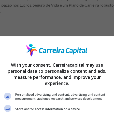
cipação nos Lucros, Seguro de Vida e um Plano de Carreira robusto
.
Anuncio
With your consent, Carreiracapital may use
personal data to personalize content and ads,
: amplie seu currículo profissional em 2024!
measure performance, and improve your
experience.
uistar seu lugar no mercado de trabalho e decolar sua carre
ulo atrativo
Personalised advertising and content, advertising and content
measurement, audience research and services development
e direto é essencial para se destacar no mercado de trabalho. O pri
Store and/or access information on a device
clara, como nome completo, endereço, telefone e e-mail. Em segui