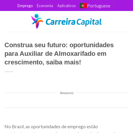
Skip
Portuguese
Emprego
Economia
Aplicativos
▼
to
content
Construa seu futuro: oportunidades
para Auxiliar de Almoxarifado em
crescimento, saiba mais!
Anuncio
No Brasil, as oportunidades de emprego estão