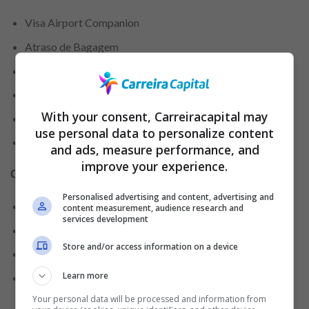
Visa Airport Companion
Atraso de Bagagem
Perda ou Roubo de Bagagem
Seguro para Veículos de Locadora
With your consent, Carreiracapital may
Serviço de Saque Emergencial
use personal data to personalize content
Substituição Emergencial de Cartão
and ads, measure performance, and
improve your experience.
Compras:
Personalised advertising and content, advertising and
Garantia Estendida Original
content measurement, audience research and
services development
Proteção de Compras
Store and/or access information on a device
Proteção de Preços
Learn more
Vai de Visa
Your personal data will be processed and information from