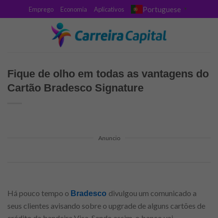
Skip
Portuguese
Emprego
Economia
Aplicativos
▼
to
content
Fique de olho em todas as vantagens do
Cartão Bradesco Signature
Anuncio
Há pouco tempo o
divulgou um comunicado a
Bradesco
seus clientes avisando sobre o upgrade de alguns cartões de
crédito da bandeira Visa. Sendo assim, o banco vai