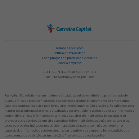
Termos e Condições
Política de Privacidade
Configurações de privacidade e cookies
Sobre a empresa
ALPHAZEN TECHNOLOGIES LIMITED
Email:
networknewsinc@gmail.com
Não solicitamos em nenhuma situação quantias em dinheiro para liberação de
Atenção:
qualquer tipo de produto financeiro, seja cartão de crédito, financiamento ou empréstimo.
Caso isto aconteça nos avise pelo formulário imediatamente. Observações: Trabalhamos para
manter todas informações o mais atualizadas possível. Vale ressaltar que essas informações
podem divergir das informações encontradas nos sites de instituições financeiras e ou
provedores de serviços de um site específico. Sobre instituições que não temos parcerias,
todos os produtos indicados nesse site https://carreiracapital.com não tem nenhuma
garantia das informações estarem atualizadas. Lembre-se sempre de ler as condições de
uso e termos de aquisição das instituições financeiras que você escolher.