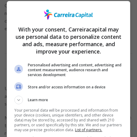
O seu investimento pode ser planejado (com aportes
mensais) ou não planejado. Neste caso, você põe quantias de
dinheiro, aleatoriamente, sem que haja uma periodização
entre elas.
With your consent, Carreiracapital may
use personal data to personalize content
and ads, measure performance, and
improve your experience.
Anuncio
Personalised advertising and content, advertising and
content measurement, audience research and
services development
Store and/or access information on a device
Uma ótima dica para quem está começando é manter o
aporte em um investimento gratuito e resgatar apenas o
Learn more
suficiente quando estiver precisando.
Your personal data will be processed and information from
your device (cookies, unique identifiers, and other device
Mantendo seus investimentos por até 6 meses no Neon, você
data) may be stored by, accessed by and shared with 210
partners, or used specifically by this site. We and our partners
terá 95% de rendimento do CDI. Completando a 3 anos, o
may use precise geolocation data.
List of partners.
rendimento sobe para 101 %.